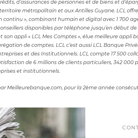
rédits, d’assurances de personnes et de biens et d’éparg
erritoire métropolitain et aux Antilles Guyane. LCL offre
 continu », combinant humain et digital avec 1 700 ag
 conseillers disponibles par téléphone jusqu’en début de s
et son appli « LCL Mes Comptes », élue meilleure appli b
agrégation de comptes. LCL c’est aussi LCL Banque Privée
reprises et des Institutionnels. LCL compte 17 500 coll
atisfaction de 6 millions de clients particuliers, 342 000 p
prises et institutionnels.
 par Meilleurebanque.com, pour la 2ème année consécu
CON