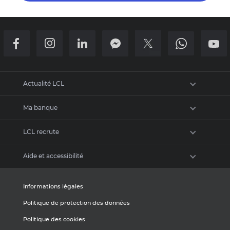
Retour en haut de la page
Actualité LCL
Ma banque
Newsroom
LCL recrute
Communiqués de presse
Trouver une agence
Charte graphique
Aide et accessibilité
Numéros utiles
Espace Recrutement
Pourquoi choisir LCL ?
Accès malentendants et sourds
Informations légales
Nos offres d'emploi
Politique de protection des données
Questions fréquentes
Politique des cookies
Médiation