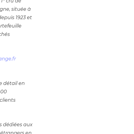
° cru de 
ne, située à 
puis 1923 et 
efeuille 
hés 
ange.fr
 détail en 
00 
lients 
 dédiées aux 
 étrangers en 