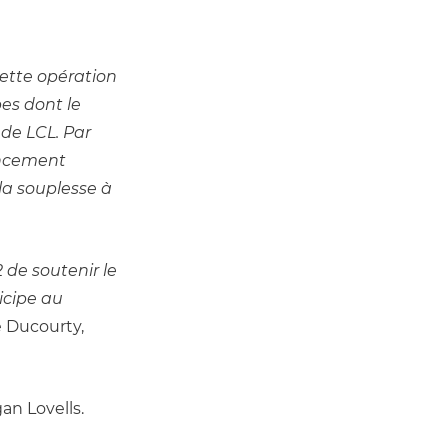
ette opération 
es dont le 
de LCL. Par 
ncement 
a souplesse à 
de soutenir le 
cipe au 
e Ducourty, 
an Lovells.