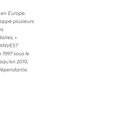
en Europe. 
oppé plusieurs 
s 
ires, « 
IDINVEST 
1997 sous le 
squ’en 2010, 
ndépendante.