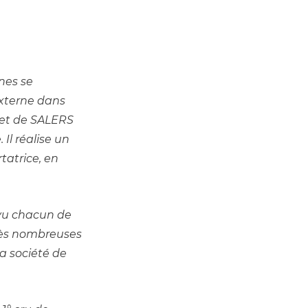
es se 
xterne dans 
et de SALERS 
l réalise un 
atrice, en 
vu chacun de 
rès nombreuses 
a société de 