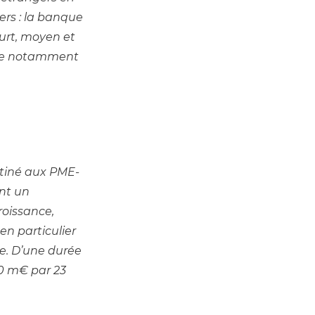
rs : la banque 
rt, moyen et 
sée notamment 
stiné aux PME-
nt un 
oissance, 
n particulier 
e. D’une durée 
0 m€ par 23 