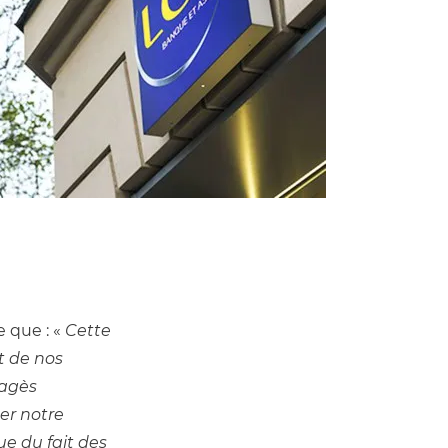
e que : « 
Cette 
 de nos 
agès 
r notre 
e du fait des 