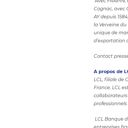
 Avec FRAPIN,
Cognac, avec G
AY depuis 1584
la Verveine du 
unique de mar
d’exportation d
Contact presse 
A propos de L
LCL, filiale de
France. LCL es
collaborateurs 
professionnels 
 LCL Banque d
entreprises fra