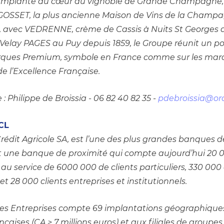
 Implanté au cœur du vignoble de Grande Champagne, 1
OSSET, la plus ancienne Maison de Vins de la Champag
, avec VEDRENNE, crème de Cassis à Nuits St Georges de
Velay PAGES au Puy depuis 1859, le Groupe réunit un port
ques Premium, symbole en France comme sur les marc
e l’Excellence Française. 
: Philippe de Broissia - 06 82 40 82 35 - 
pdebroissia@or
CL
 Crédit Agricole SA, est l’une des plus grandes banques de
t une banque de proximité qui compte aujourd’hui 20 0
au service de 6000 000 de clients particuliers, 330 000 c
et 28 000 clients entreprises et institutionnels.
es Entreprises compte 69 implantations géographiques
nçaises (CA > 7 millions euros) et aux filiales de groupes