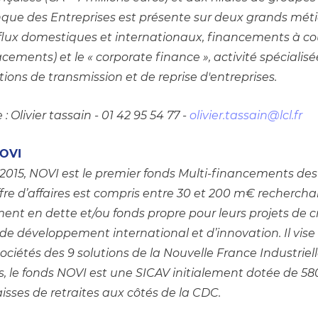
que des Entreprises est présente sur deux grands métie
lux domestiques et internationaux, financements à cou
acements) et le « corporate finance », activité spéciali
ions de transmission et de reprise d'entreprises.
 Olivier tassain - 01 42 95 54 77 - 
olivier.tassain@lcl.fr  
NOVI
t 2015, NOVI est le premier fonds Multi-financements de
ffre d’affaires est compris entre 30 et 200 m€ rechercha
 en dette et/ou fonds propre pour leurs projets de cr
 de développement international et d’innovation. Il vise e
sociétés des 9 solutions de la Nouvelle France Industriell
ns, le fonds NOVI est une SICAV initialement dotée de 58
isses de retraites aux côtés de la CDC.