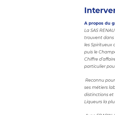
Interve
A propos du
La SAS RENAUD 
trouvent dans 
les Spiritueu
puis le Champa
Chiffre d’affai
particulier po
 Reconnu pour l
ses métiers lab
distinctions e
Liqueurs la pl