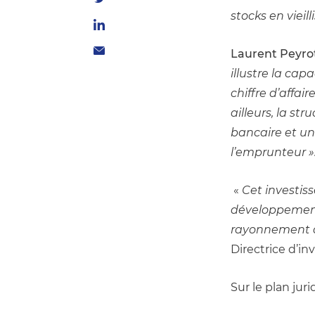
stocks en vieil
Laurent Peyro
illustre la ca
chiffre d’affai
ailleurs, la s
bancaire et un
l’emprunteur »
 « 
Cet investiss
développement 
rayonnement du
Directrice d’in
Sur le plan jur