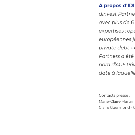
A propos d'I
dinvest Partne
Avec plus de 6 
expertises : op
européennes je
private debt » 
Partners a été 
nom d’AGF Priva
date à laquell
Contacts presse :
Marie-Claire Martin
Claire Guermond - 0