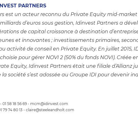
DINVEST PARTNERS
rs est un acteur reconnu du Private Equity mid-market 
milliards d’euros sous gestion, Idinvest Partners a dével
érations de capital croissance à destination d’entreprise
unes et innovantes ; investissements primaires, seconda
ou activité de conseil en Private Equity. En juillet 2015, 
choisie pour gérer NOVI 2 (50% du fonds NOVI). Créée en 
te Equity, Idinvest Partners était une filiale d’Allianz ju
e la société s’est adossée au Groupe IDI pour devenir i
 - 01 58 18 56 69 - mcm@idinvest.com
1 79 74 80 13 - claire@steeleandholt.com