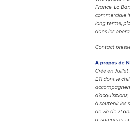
France. La Ban
commerciale (f
long terme, pl
dans les opérat
Contact presse :
A propos de 
Créé en Juille
ETI dont le chi
accompagnement
d’acquisitions,
à soutenir les 
de vie de 21 a
assureurs et ca