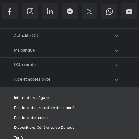
Actualité LCL
Ma banque
Newsroom
LCL recrute
Communiqués de presse
Trouver une agence
Charte graphique
Aide et accessibilité
Numéros utiles
Espace Recrutement
Pourquoi choisir LCL ?
Accès malentendants et sourds
Informations légales
Nos offres d'emploi
Politique de protection des données
Questions fréquentes
Politique des cookies
Médiation
Dispositions Générales de Banque
Mon espace
Tarifs