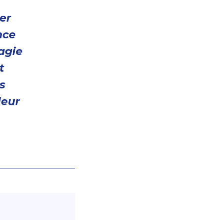
er
nce
agie
t
s
leur