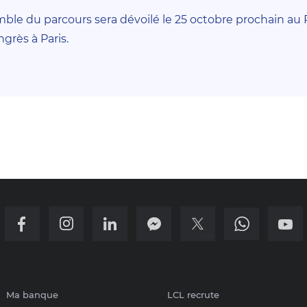
ble du parcours sera dévoilé le 25 octobre prochain au P
grès à Paris.
Ma banque
LCL recrute