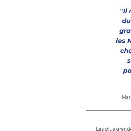
"
Il
du
gra
les 
cha
s
po
Mar
Les plus grand