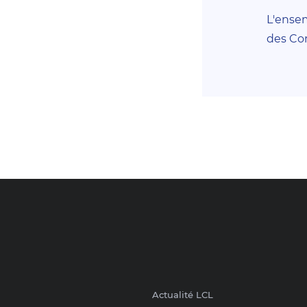
L'ensem
des Con
Retour en haut de la page
Actualité LCL