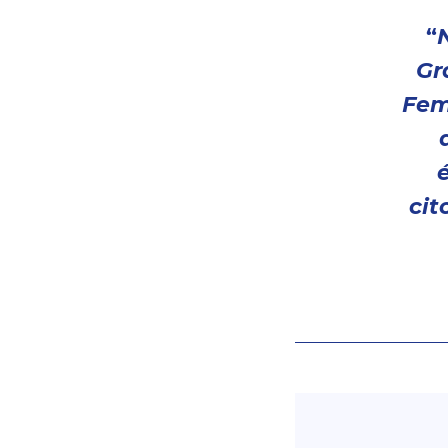
“
Gr
Fem
cit