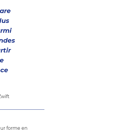
hare
lus
armi
andes
rtir
te
nce
wift
ur forme en 