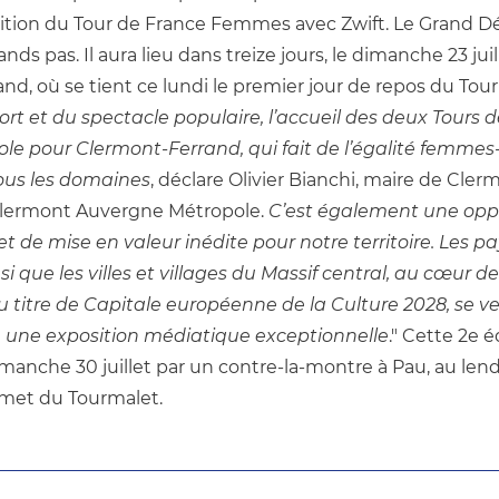
dition du Tour de France Femmes avec Zwift. Le Grand Dé
ds pas. Il aura lieu dans treize jours, le dimanche 23 juille
d, où se tient ce lundi le premier jour de repos du Tour 
rt et du spectacle populaire, l’accueil des deux Tours d
le pour Clermont-Ferrand, qui fait de l’égalité femme
tous les domaines
, déclare Olivier Bianchi, maire de Cler
Clermont Auvergne Métropole. 
C’est également une oppo
de mise en valeur inédite pour notre territoire. Les pay
i que les villes et villages du Massif central, au cœur de
titre de Capitale européenne de la Culture 2028, se verr
n une exposition médiatique exceptionnelle
." Cette 2e é
imanche 30 juillet par un contre-la-montre à Pau, au len
mmet du Tourmalet.