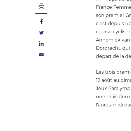
France Femmes 
son premier Gr
c'est depuis Ro
course cyclist
Annemiek van V
Dordrecht, qui 
départ de la d
Les trois premi
12 août au dim
Jeux Paralympiq
une mais deux 
l'après-midi da