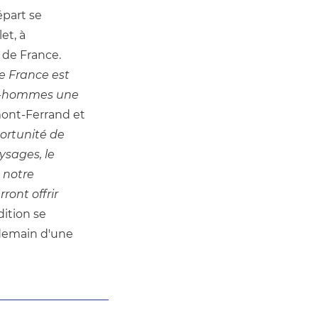
part se 
t, à 
de France. 
e France est 
s-hommes une 
mont-Ferrand et 
rtunité de 
sages, le 
 notre 
ont offrir 
dition se 
demain d'une 