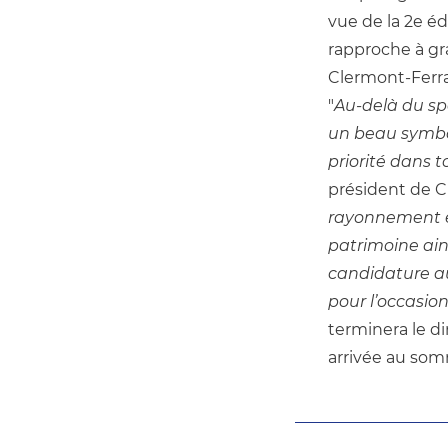
vue de la 2e é
rapproche à gran
Clermont-Ferran
"
Au-delà du spo
un beau symbo
priorité dans 
président de 
rayonnement et 
patrimoine ains
candidature au 
pour l’occasio
terminera le d
arrivée au so