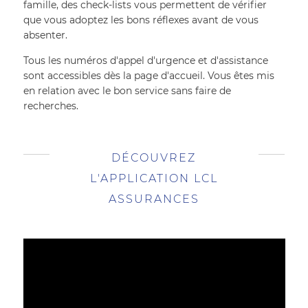
famille, des check-lists vous permettent de vérifier 
que vous adoptez les bons réflexes avant de vous 
absenter.
Tous les numéros d'appel d'urgence et d'assistance 
sont accessibles dès la page d'accueil. Vous êtes mis 
en relation avec le bon service sans faire de 
recherches.
DÉCOUVREZ
L'APPLICATION LCL
ASSURANCES