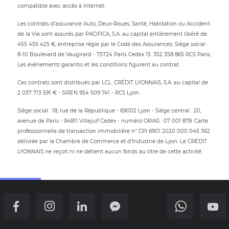
compatible avec accès à Internet.
Les contrats d’assurance Auto, Deux-Roues, Santé, Habitation ou Accident
de la Vie sont assurés par PACIFICA, S.A. au capital entièrement libéré de
455 455 425 €, entreprise régie par le Code des Assurances. Siège social :
8-10 Boulevard de Vaugirard - 75724 Paris Cedex 15. 352 358 865 RCS Paris.
Les événements garantis et les conditions figurent au contrat.
Ces contrats sont distribués par LCL. CRÉDIT LYONNAIS, S.A. au capital de
2 037 713 591 € - SIREN 954 509 741 - RCS Lyon.
Siège social : 18, rue de la République - 69002 Lyon - Siège central : 20,
avenue de Paris - 94811 Villejuif Cedex - numéro ORIAS : 07 001 878. Carte
professionnelle de transaction immobilière n° CPI 6901 2020 000 045 362
délivrée par la Chambre de Commerce et d’Industrie de Lyon. Le CRÉDIT
LYONNAIS ne reçoit ni ne détient aucun fonds au titre de cette activité.
Retour en haut de la page