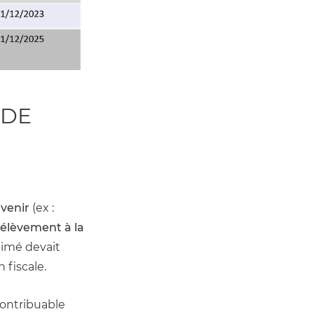
DE 
venir
 (ex : 
rélèvement à la 
imé devait 
 fiscale. 
ontribuable 