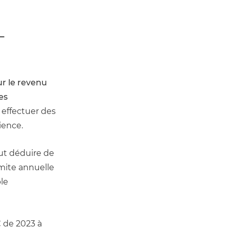
L
r le revenu 
s 
effectuer des 
ience.
ut déduire de 
mite annuelle 
le 
 de 2023 à 