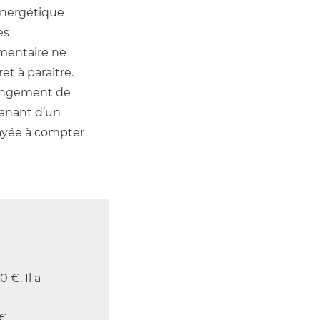
énergétique 
s 
mentaire ne 
t à paraître. 
hangement de 
anant d’un 
ayée à compter 
 €. Il a
 €