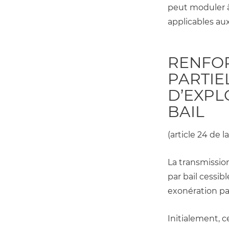
peut moduler à 
applicables au
RENFOR
PARTIE
D’EXPL
BAIL
(article 24 de l
La transmissio
par bail cessib
exonération par
Initialement, c