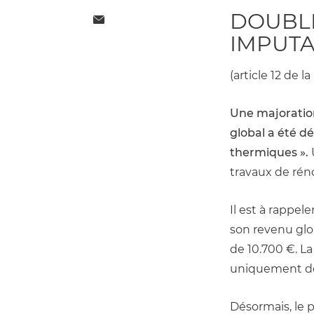
DOUBLE
IMPUTA
(article 12 de l
Une majoration
global a été dé
thermiques ».
travaux de réno
Il est à rappel
son revenu glob
de 10.700 €. La
uniquement des
Désormais, le p