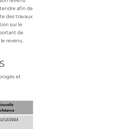
 son revenu 
ttendre afin de 
te des travaux 
on sur le 
ortant de 
le revenu. 
S
rogés et 