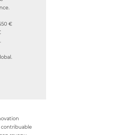
nce.
.650 €
€
.
lobal.
ovation 
 contribuable 