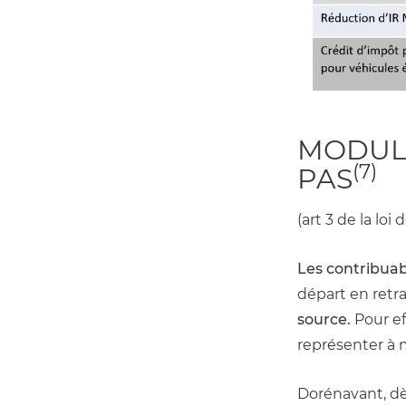
MODULA
(7)
PAS
(art 3 de la loi
Les contribuab
départ en retra
source.
 Pour e
représenter à m
Dorénavant, dès