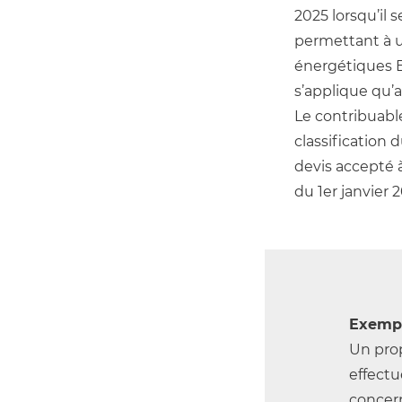
2025 lorsqu’il
permettant à u
énergétiques E,
s’applique qu’a
Le contribuabl
classification
devis accepté 
du 1er janvier
Exempl
Un prop
effect
concern