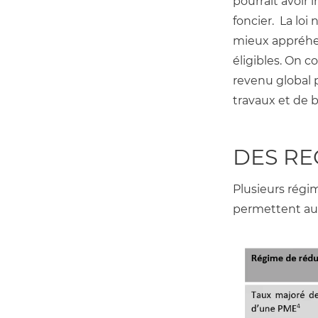
pourrait avoir 
foncier.  La lo
mieux appréhend
éligibles. On 
revenu global 
travaux et de 
DES RE
Plusieurs régim
permettent aux