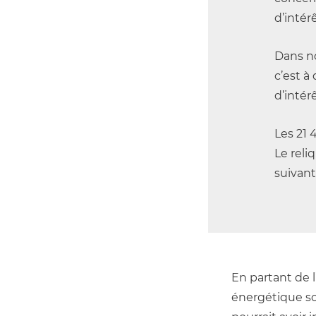
d’intér
Dans no
c’est à
d’intér
Les 21 
Le reli
suivant
En partant de 
énergétique son