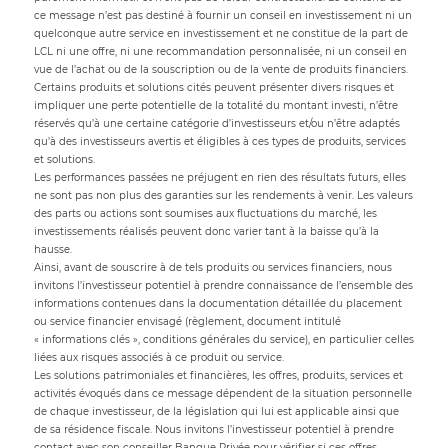
ce message n’est pas destiné à fournir un conseil en investissement ni un
quelconque autre service en investissement et ne constitue de la part de
LCL ni une offre, ni une recommandation personnalisée, ni un conseil en
vue de l’achat ou de la souscription ou de la vente de produits financiers.
Certains produits et solutions cités peuvent présenter divers risques et
impliquer une perte potentielle de la totalité du montant investi, n’être
réservés qu’à une certaine catégorie d’investisseurs et/ou n’être adaptés
qu’à des investisseurs avertis et éligibles à ces types de produits, services
et solutions.
Les performances passées ne préjugent en rien des résultats futurs, elles
ne sont pas non plus des garanties sur les rendements à venir. Les valeurs
des parts ou actions sont soumises aux fluctuations du marché, les
investissements réalisés peuvent donc varier tant à la baisse qu’à la
hausse.
Ainsi, avant de souscrire à de tels produits ou services financiers, nous
invitons l’investisseur potentiel à prendre connaissance de l’ensemble des
informations contenues dans la documentation détaillée du placement
ou service financier envisagé (règlement, document intitulé
« informations clés », conditions générales du service), en particulier celles
liées aux risques associés à ce produit ou service.
Les solutions patrimoniales et financières, les offres, produits, services et
activités évoqués dans ce message dépendent de la situation personnelle
de chaque investisseur, de la législation qui lui est applicable ainsi que
de sa résidence fiscale. Nous invitons l’investisseur potentiel à prendre
contact avec son conseiller Banque Privée pour vérifier si ces offres