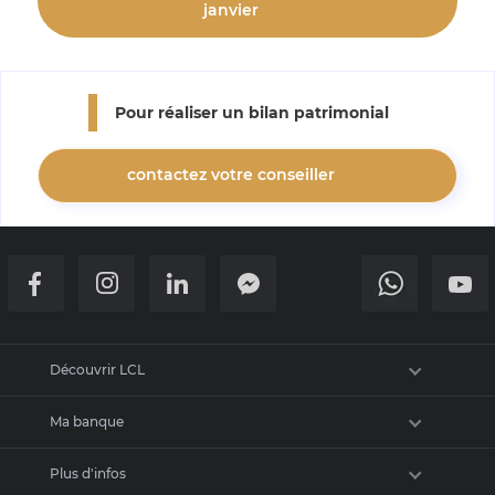
janvier
Pour réaliser un bilan patrimonial
contactez votre conseiller
Retour en haut de la page
Découvrir LCL
Ma banque
Actualités
Plus d'infos
Recrutement
Nous contacter