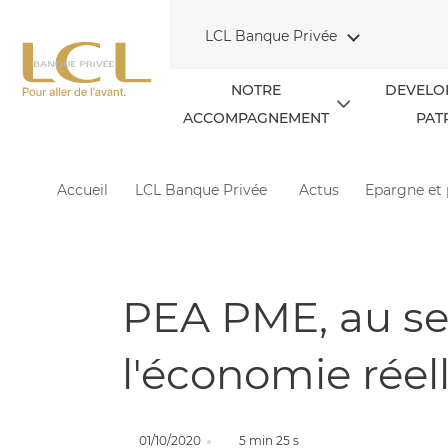
Aller au contenu
LCL Banque Privée
NOTRE
DEVELO
ACCOMPAGNEMENT
PAT
Accueil
LCL Banque Privée
Actus
Epargne et
PEA PME, au se
l'économie réel
01/10/2020
5 min 25 s