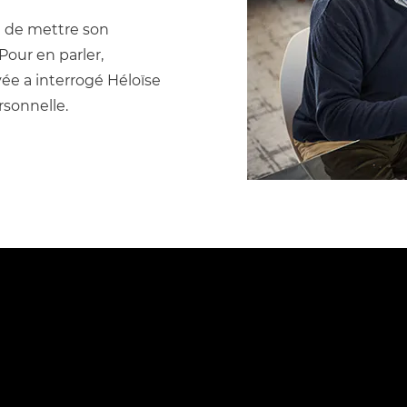
t de mettre son
Pour en parler,
ée a interrogé Héloïse
rsonnelle.